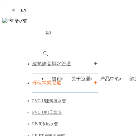
中
EN
EN
建筑静音排水管道
首页
关于逸通
产品中心
解
环保常规管道
PVC-U建筑排水管
PVC-U电工套管
PP-R冷热水管
PE-RT地暖采暖管