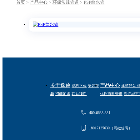
首页
>
产品中心
>
环保常规管道
>
PSP给水管
关于逸通
产品中心
资料下载
安装视
建筑静音排
频
招商加盟
联系我们
优质市政管道
海绵城市
400-6633-331
18017135639（同微信号）