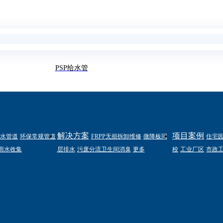
PSP给水管
解决方案
项目案例
水管道
环保常规管道
FRPP无损拆卸维修
微降板同
住宅
雨水收集
层排水
污废分流卫生间消臭
更多
校
工业厂区
市政