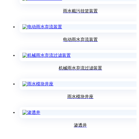
雨水截污挂篮装置
电动雨水弃流装置
机械雨水弃流过滤装置
雨水模块井座
渗透井