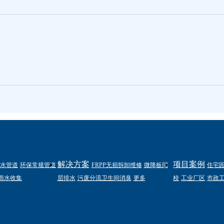
解决方案
项目案例
水管道
环保常规管道
FRPP无损拆卸维修
微降板同
住宅
雨水收集
层排水
污废分流卫生间消臭
更多
校
工业厂区
市政