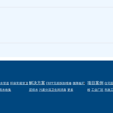
解决方案
项目案例
水管道
环保常规管道
FRPP无损拆卸维修
微降板同
住宅
雨水收集
层排水
污废分流卫生间消臭
更多
校
工业厂区
市政